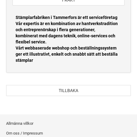
FRAKT
PRINTY LINE DATUMSTÄMPLAR;
STÄMPELFÄRG OCH DYNKASSETTER
CIRCULÄR TRÄSTÄMPLAR
NUMMERSTÄMPLAR...
DYNKASSETTER PRINTY LINE
TYPOMATIC LINE
Stämplarfabriken i Tammerfors är ett serviceföretag
Vår expertis är en kombination av hantverkstradition
CLASSIC LINE NUMMERSTÄMPLAR
ACCESSORIES TYPOMATIC LINE
ENTRESTÄMPEL
och entreprenörskap i flera generationer,
STÄMPELFÄRG
DYNKASSETTER PROFESSIONAL LINE
kombinerat med dagens teknik, online-services och
flexibel service.
STANDARDSTÄMPLAR
CLASSIC LINE DATE STAMP AND DIAL-A-
TYPOMATIC LINE - PRINTY
Vårt webbaserade webshop och beställningssystem
WORD STAMP
ger ett illustrativt, enkelt och snabbt sätt att beställa
HOBBY STÄMPLAR
stämplar
TYPOMATIC LINE - PROFESSIONAL
MULTICOLOR STÄMPLAR
OFFICE PRINTY STÄMPLAR
STÄMPELFÄRG
MULTICOLOR TEXT STAMPS PRINTY LINE
TAPAHTUMALEIMASIMET (20220504064242726)
STÄMPELDYNOR
TILLBAKA
MULTICOLOR TEXT STAMPS PROFESSIONAL
LINE
Allmänna villkor
Om oss / Impressum