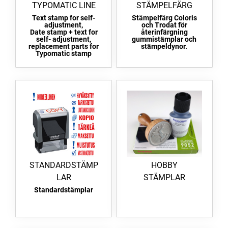
TYPOMATIC LINE
STÄMPELFÄRG
Text stamp for self-
Stämpelfärg Coloris
adjustment,
och Trodat för
Date stamp + text for
återinfärgning
self- adjustment,
gummistämplar och
replacement parts for
stämpeldynor.
Typomatic stamp
STANDARDSTÄMP
HOBBY
LAR
STÄMPLAR
Standardstämplar