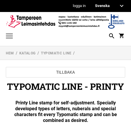
logga in
KONTORSTÄMPLAR
HEM
KATALOG
TYPOMATIC LINE
TRODAT PRINTY LINE STÄMPLAR EGEN
DATUMSTÄMPLAR OCH NUMMERSTÄMPLAR
UTFORMNING
PROFESSIONAL LINE DATUMSTÄMPLAR
TILLBAKA
TRÄSTÄMPLAR
PROFESSIONAL LINE STÄMPLAR EGEN
TYPOMATIC LINE - PRINTY
ISPM 15 STÄMPLAR
UTFORMNING
FICKSTÄMPLAR
PROFESSIONAL LINE SIFFER- +
TEXTBANDTÄMPLAR;
KONTERINGSSTÄMPLAR
STANDARDSTÄMPLAR
REKTANGULÄR TRE STÄMPLAR
Printy Line stamp for self-adjustment. Specially
developed types of letters, nuberals and special
REINER STÄMPLAR
characters fit every Typomatic stamp and can be
PRINTY LINE DATUMSTÄMPLAR EGEN
combined as desired.
UTFORMNING
TRÄSTÄMPLAR I LAGER
STÄMPELPENNOR