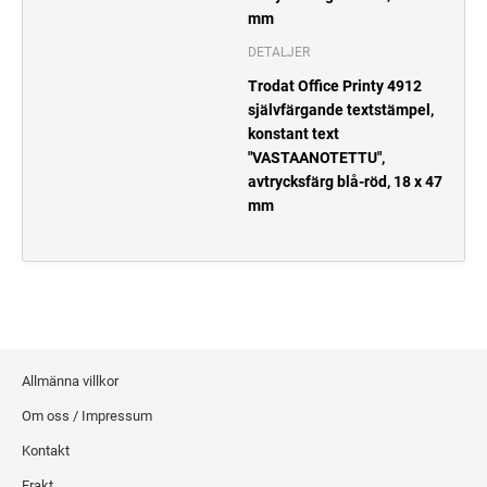
mm
DETALJER
Trodat Office Printy 4912
självfärgande textstämpel,
konstant text
"VASTAANOTETTU",
avtrycksfärg blå-röd, 18 x 47
mm
Allmänna villkor
Om oss / Impressum
Kontakt
Frakt