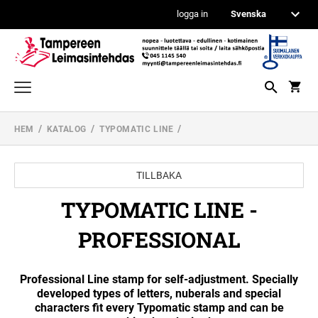
logga in
KONTORSTÄMPLAR
HEM
KATALOG
TYPOMATIC LINE
TRODAT PRINTY LINE STÄMPLAR EGEN
DATUMSTÄMPLAR OCH NUMMERSTÄMPLAR
UTFORMNING
PROFESSIONAL LINE DATUMSTÄMPLAR
TILLBAKA
TRÄSTÄMPLAR
PROFESSIONAL LINE STÄMPLAR EGEN
TYPOMATIC LINE -
ISPM 15 STÄMPLAR
UTFORMNING
FICKSTÄMPLAR
PROFESSIONAL LINE SIFFER- +
PROFESSIONAL
TEXTBANDTÄMPLAR;
KONTERINGSSTÄMPLAR
STANDARDSTÄMPLAR
REKTANGULÄR TRE STÄMPLAR
REINER STÄMPLAR
Professional Line stamp for self-adjustment. Specially
PRINTY LINE DATUMSTÄMPLAR EGEN
UTFORMNING
developed types of letters, nuberals and special
TRÄSTÄMPLAR I LAGER
STÄMPELPENNOR
characters fit every Typomatic stamp and can be