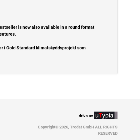
estseller is now also available in a round format
features.
ar i Gold Standard klimatskyddsprojekt som
drivs av
Copyright© 2026, Trodat GmbH ALL RIGHTS
RESERVED