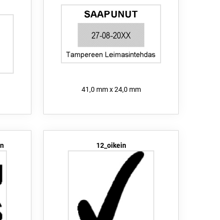
41,0 mm x 24,0 mm
in
12_oikein