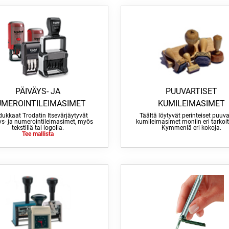
PÄIVÄYS- JA
PUUVARTISET
MEROINTILEIMASIMET
KUMILEIMASIMET
ukkaat Trodatin Itsevärjäytyvät
Täältä löytyvät perinteiset puuva
ys- ja numerointileimasimet, myös
kumileimasimet moniin eri tarkoit
tekstillä tai logolla.
Kymmeniä eri kokoja.
Tee mallista