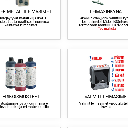
NER METALLILEIMASIMET
LEIMASINKYNÄT
sevärjäytyvät metallikirjasimilla
Leimasinkynä, joka muuttuu ky
stetut automaattisesti numeroa
leimasimeksi käden kääntees
vaihtavat leimasimet.
Tekstiosaan mahtuu 1-3 riviä tek
Tee mallista
ERIKOISMUSTEET
VALMIIT LEIMASIME
stostamme löytyy kymmeniä eri
Valmiit leimasimet vakioteksteil
evaihtoehtoja eri materiaaleille.
kuvilla.