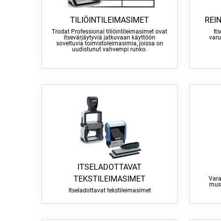
TILIÖINTILEIMASIMET
REI
Trodat Professional tiliöintileimasimet ovat
It
itsevärjäytyviä jatkuvaan käyttöön
varu
soveltuvia toimistoleimasimia, joissa on
uudistunut vahvempi runko.
ITSELADOTTAVAT
TEKSTILEIMASIMET
Vara
must
Itseladottavat tekstileimasimet