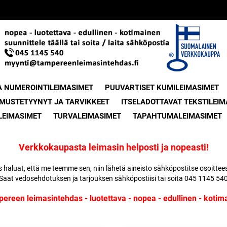
A NUMEROINTILEIMASIMET
PUUVARTISET KUMILEIMASIMET
MUSTETYYNYT JA TARVIKKEET
ITSELADOTTAVAT TEKSTILEIM
LEIMASIMET
TURVALEIMASIMET
TAPAHTUMALEIMASIMET
Verkkokaupasta leimasin helposti ja nopeasti!
 Jos haluat, että me teemme sen, niin lähetä aineisto sähköpostitse osoit
Saat vedosehdotuksen ja tarjouksen sähköpostiisi tai soita 045 1145 54
ereen leimasintehdas - luotettava - nopea - edullinen - kotim