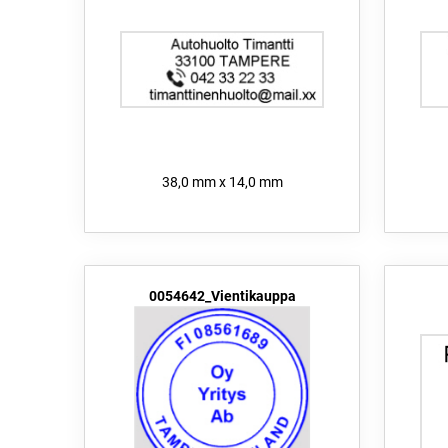
38,0 mm x 14,0 mm
0054642_Vientikauppa