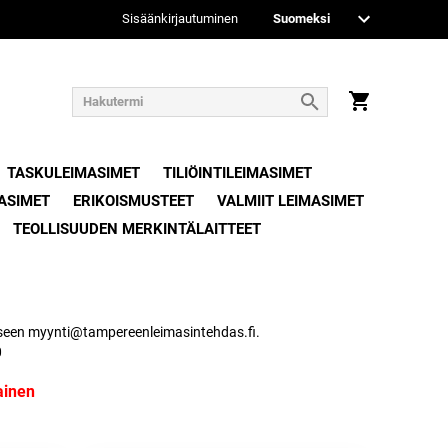
Sisäänkirjautuminen
TASKULEIMASIMET
TILIÖINTILEIMASIMET
ASIMET
ERIKOISMUSTEET
VALMIIT LEIMASIMET
TEOLLISUUDEN MERKINTÄLAITTEET
teeseen myynti@tampereenleimasintehdas.fi.
0
ainen