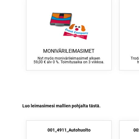
MONIVÄRILEIMASIMET
Nyt myös monivärileimasimet alkaen
Troda
59,00 € alv 0 %. Toimitusaika on 3 viikkoa.
h
Luo leimasimesi mallien pohjalta tästä.
001_4911_Autohuolto
00