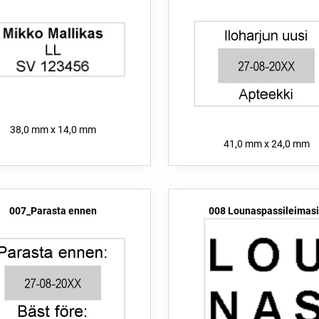
38,0 mm x 14,0 mm
41,0 mm x 24,0 mm
007_Parasta ennen
008 Lounaspassileimas