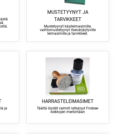
MUSTETYYNYT JA
TARVIKKEET
nästä
sä.
stiä.
Mustetyynyt käsileimasimille,
vaihtomustetyynyt itsevärjäytyville
leimasimille ja tarvikkeet.
T
HARRASTELEIMASIMET
lä ja
Täältä löydät valmiit ratkaisut Frisbee-
kiekkojen merkintään