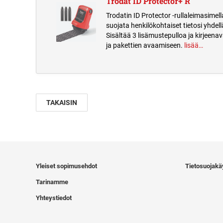
Trodat ID Protector+ R
Trodatin ID Protector -rullaleimasimell
suojata henkilökohtaiset tietosi yhdellä
Sisältää 3 lisämustepulloa ja kirjeenav
ja pakettien avaamiseen.
lisää…
TAKAISIN
Yleiset sopimusehdot
Tietosuojakä
Tarinamme
Yhteystiedot