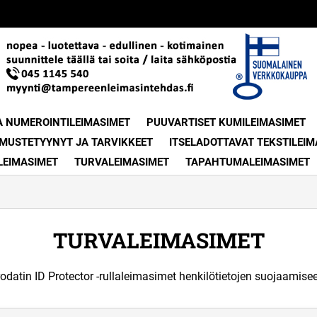
A NUMEROINTILEIMASIMET
PUUVARTISET KUMILEIMASIMET
MUSTETYYNYT JA TARVIKKEET
ITSELADOTTAVAT TEKSTILEIM
LEIMASIMET
TURVALEIMASIMET
TAPAHTUMALEIMASIMET
TURVALEIMASIMET
odatin ID Protector -rullaleimasimet henkilötietojen suojaamise