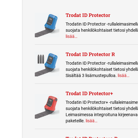
Trodat ID Protector
Trodatin ID Protector -rullaleimasimell
suojata henkilökohtaiset tietosi yhdellä
lisää…
Trodat ID Protector R
Trodatin ID Protector -rullaleimasimell
suojata henkilökohtaiset tietosi yhdellä
Sisältää 3 lisämustepulloa.
lisää…
Trodat ID Protector+
Trodatin ID Protector+ -rullaleimasimel
suojata henkilökohtaiset tietosi yhdellä
Leimasimessa integroituna kirjeenavaaja
paketeille.
lisää…