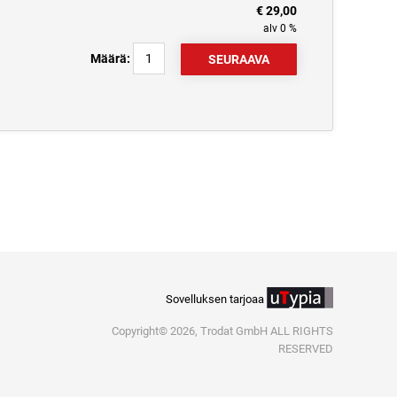
€ 29,00
alv 0 %
Määrä:
Sovelluksen tarjoaa
Copyright© 2026, Trodat GmbH ALL RIGHTS
RESERVED