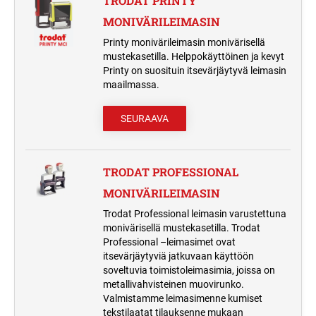
TRODAT PRINTY
MUSTETYYNYT JA TARVIKKEET
PYÖREÄ PUUVARTINEN KUMILEIMASIN
MONIVÄRILEIMASIN
VAIHTOMUSTETYYNYT PRINTY
TRODAT CLASSIC NUMEROLEIMASIMET
ITSELADOTTAVAT TEKSTILEIMASIMET
Printy monivärileimasin monivärisellä
LEIMASIMIIN
mustekasetilla. Helppokäyttöinen ja kevyt
TYPOMATIC TARVIKKEET
TAPAHTUMALEIMASIMET
ERIKOISMUSTEET
Printy on suosituin itsevärjäytyvä leimasin
LEIMASINTYYNYT TRODAT PROFESSIONAL
TRODAT CLASSIC
maailmassa.
LEIMASIMIIN
PÄIVÄMÄÄRÄLEIMASIMET
VALMIIT LEIMASIMET
PRINTY TYPOMATIC
VALMIIT LEIMASIMET
SEURAAVA
VAIHTOMUSTETYYNYT COLOP
HARRASTELEIMASIMET
LEIMASIMIIN
PROFESSIONAL TYPOMATIC
MONIVÄRILEIMASIMET
PRINTY 4912 KAKSIVÄRISET
TRODAT PROFESSIONAL
TRODAT LEIMASINMUSTEET
VAKIOLEIMASIMET
TRODAT PRINTY MONIVÄRILEIMASIN
TURVALEIMASIMET
MONIVÄRILEIMASIN
TAPAHTUMALEIMASIMET
Trodat Professional leimasin varustettuna
MUSTETYYNYT PERINTEISILLE
TRODAT PROFESSIONAL
monivärisellä mustekasetilla. Trodat
LEIMASIMILLE
MONIVÄRILEIMASIN
Professional –leimasimet ovat
TEOLLISUUDEN MERKINTÄLAITTEET
itsevärjäytyviä jatkuvaan käyttöön
soveltuvia toimistoleimasimia, joissa on
metallivahvisteinen muovirunko.
Valmistamme leimasimenne kumiset
tekstilaatat tilauksenne mukaan