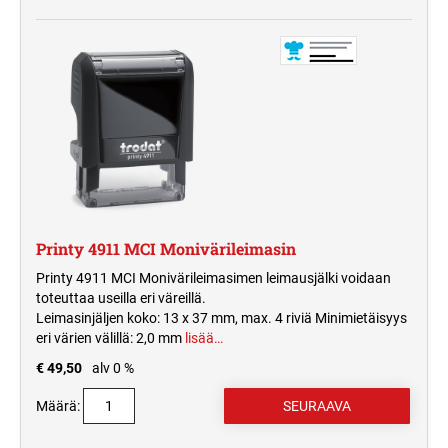
Printy 4911 MCI Monivärileimasin
Printy 4911 MCI Monivärileimasimen leimausjälki voidaan
toteuttaa useilla eri väreillä.
Leimasinjäljen koko: 13 x 37 mm, max. 4 riviä Minimietäisyys
eri värien välillä: 2,0 mm
lisää…
€ 49,50
alv 0 %
Määrä: