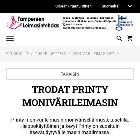
Sisäänkirjautuminen
ETUSIVULLE
TUOTELUETTELO
MONIVÄRILEIMASIMET
TEKSTI- JA LOGOLEIMASIMET
ITSEVÄRJÄYTYVÄT PRINTY LEIMASIMET
PÄIVÄYS- JA NUMEROINTILEIMASIMET
TAKAISIN
PROFESSIONAL PÄIVÄMÄÄRÄLEIMASIMET
PUUVARTISET KUMILEIMASIMET
ITSEVÄRJÄYTYVÄT PROFESSIONAL
TRODAT PRINTY
LEIMASIMET
IPPC - ISPM 15 LEIMAUSTARVIKKEET
TASKULEIMASIMET
PROFESSIONAL NUMEROINTILEIMASIMET
MONIVÄRILEIMASIN
TILIÖINTILEIMASIMET
PUUVARTISET KUMILEIMASIMET
PRINTY PÄIVÄMÄÄRÄLEIMASIMET
REINER METALLILEIMASIMET
Printy monivärileimasin monivärisellä mustekasetilla.
Helppokäyttöinen ja kevyt Printy on suosituin
VALMIIT LEIMASIMET
itsevärjäytyvä leimasin maailmassa.
LEIMASINKYNÄT
PRINTY NUMEROLEIMASIMET