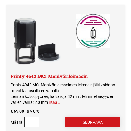
MUSTETYYNYT JA TARVIKKEET
PYÖREÄ PUUVARTINEN KUMILEIMASIN
VAIHTOMUSTETYYNYT PRINTY
TRODAT CLASSIC NUMEROLEIMASIMET
ITSELADOTTAVAT TEKSTILEIMASIMET
LEIMASIMIIN
TYPOMATIC TARVIKKEET
TAPAHTUMALEIMASIMET
ERIKOISMUSTEET
LEIMASINTYYNYT TRODAT PROFESSIONAL
TRODAT CLASSIC
LEIMASIMIIN
PÄIVÄMÄÄRÄLEIMASIMET
VALMIIT LEIMASIMET
PRINTY TYPOMATIC
VALMIIT LEIMASIMET
VAIHTOMUSTETYYNYT COLOP
HARRASTELEIMASIMET
LEIMASIMIIN
PROFESSIONAL TYPOMATIC
MONIVÄRILEIMASIMET
PRINTY 4912 KAKSIVÄRISET
TRODAT LEIMASINMUSTEET
VAKIOLEIMASIMET
TRODAT PRINTY MONIVÄRILEIMASIN
Printy 4642 MCI Monivärileimasin
TURVALEIMASIMET
Printy 4942 MCI Monivärileimasimen leimasinjälki voidaan
TAPAHTUMALEIMASIMET
MUSTETYYNYT PERINTEISILLE
toteuttaa useilla eri väreillä.
TRODAT PROFESSIONAL
LEIMASIMILLE
MONIVÄRILEIMASIN
Leiman koko: pyöreä, halkaisija 42 mm. Minimietäisyys eri
TEOLLISUUDEN MERKINTÄLAITTEET
värien välillä: 2,0 mm
lisää…
€ 69,00
alv 0 %
Määrä: