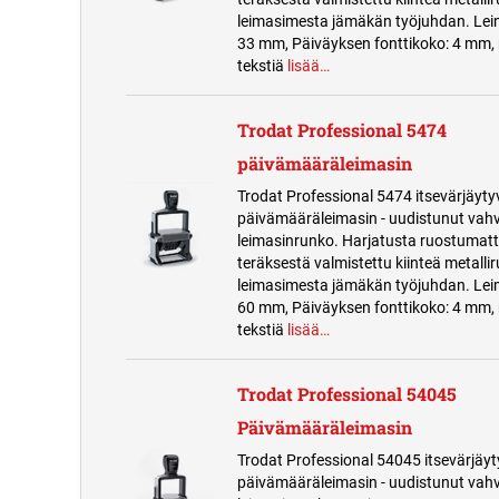
leimasimesta jämäkän työjuhdan. Lei
33 mm, Päiväyksen fonttikoko: 4 mm, 
tekstiä
lisää…
Trodat Professional 5474
päivämääräleimasin
Trodat Professional 5474 itsevärjäyty
päivämääräleimasin - uudistunut vah
leimasinrunko. Harjatusta ruostuma
teräksestä valmistettu kiinteä metalli
leimasimesta jämäkän työjuhdan. Lei
60 mm, Päiväyksen fonttikoko: 4 mm, 
tekstiä
lisää…
Trodat Professional 54045
Päivämääräleimasin
Trodat Professional 54045 itsevärjäy
päivämääräleimasin - uudistunut vah