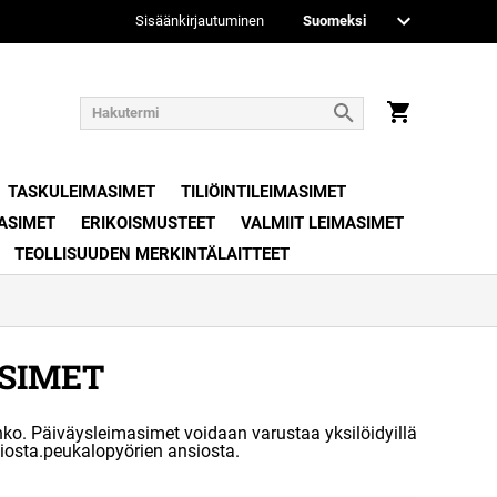
Sisäänkirjautuminen
TASKULEIMASIMET
TILIÖINTILEIMASIMET
ASIMET
ERIKOISMUSTEET
VALMIIT LEIMASIMET
TEOLLISUUDEN MERKINTÄLAITTEET
SIMET
nko. Päiväysleimasimet voidaan varustaa yksilöidyillä
iosta.peukalopyörien ansiosta.