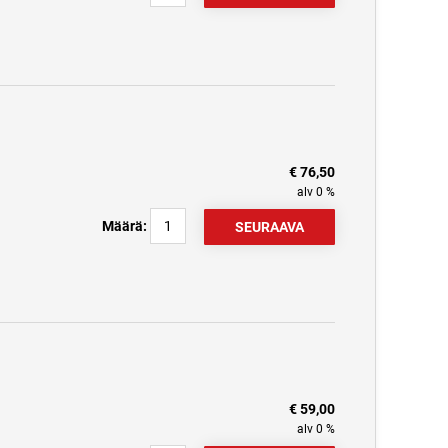
€ 76,50
alv 0 %
Määrä:
€ 59,00
alv 0 %