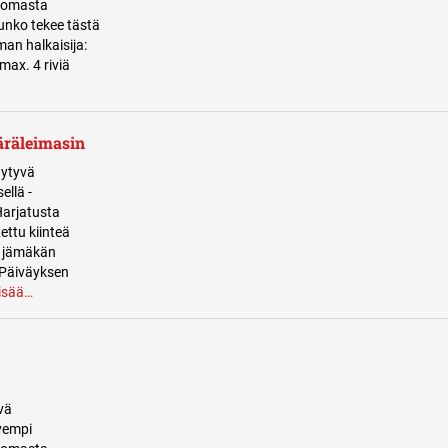
ttomasta
runko tekee tästä
an halkaisija:
max. 4 riviä
äräleimasin
äytyvä
ellä -
Harjatusta
ttu kiinteä
a jämäkän
 Päiväyksen
lisää…
vä
vempi