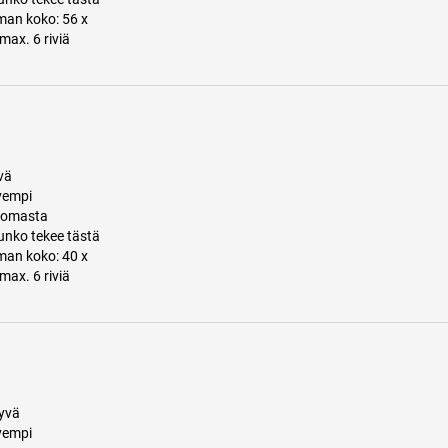
man koko: 56 x
max. 6 riviä
vä
vempi
ttomasta
runko tekee tästä
man koko: 40 x
max. 6 riviä
tyvä
vempi