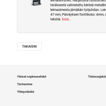
leimasinrunko. Harjatusta ruostuma
teräksestä valmistettu kiinteä metalli
leimasimesta jämäkän työjuhdan. Lei
47 mm, Päiväyksen fonttikoko: 4mm, m
tekstiä.
lisää…
TAKAISIN
Yleiset sopimusehdot
Tietosuojakä
Tarinamme
Yhteystiedot