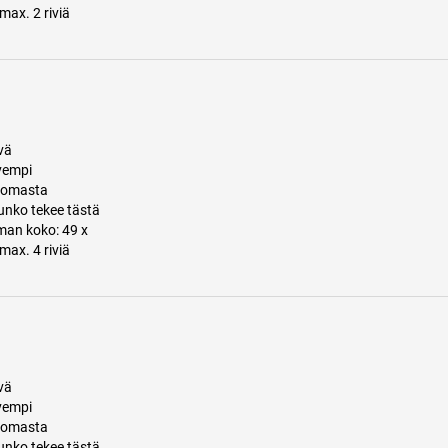
max. 2 riviä
vä
vempi
ttomasta
runko tekee tästä
man koko: 49 x
max. 4 riviä
vä
vempi
ttomasta
runko tekee tästä