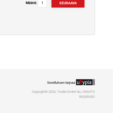
Määrä:
Sovelluksen tarjoaa
Copyright© 2026, Trodat GmbH ALL RIGHTS
RESERVED