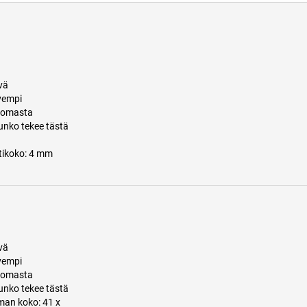
vä
vempi
ttomasta
runko tekee tästä
tikoko: 4 mm
vä
vempi
ttomasta
runko tekee tästä
man koko: 41 x