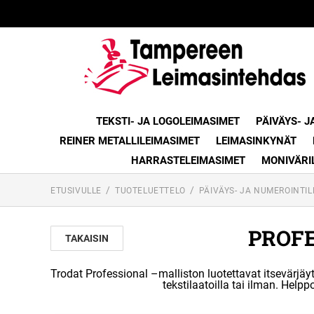
TEKSTI- JA LOGOLEIMASIMET
PÄIVÄYS- J
REINER METALLILEIMASIMET
LEIMASINKYNÄT
HARRASTELEIMASIMET
MONIVÄRI
ETUSIVULLE
TUOTELUETTELO
PÄIVÄYS- JA NUMEROINTI
PROF
TAKAISIN
Trodat Professional –malliston luotettavat itsevärjä
tekstilaatoilla tai ilman. He