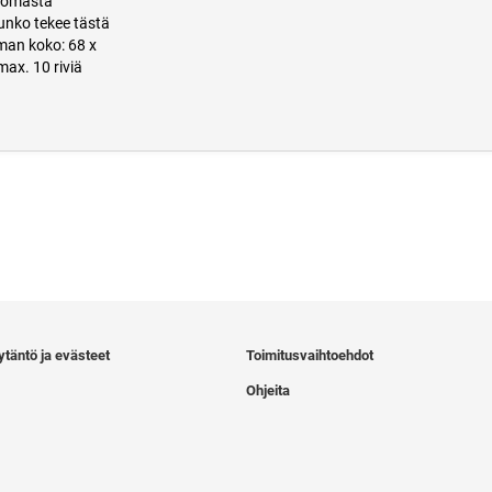
ttomasta
runko tekee tästä
man koko: 68 x
ax. 10 riviä
ytäntö ja evästeet
Toimitusvaihtoehdot
Ohjeita