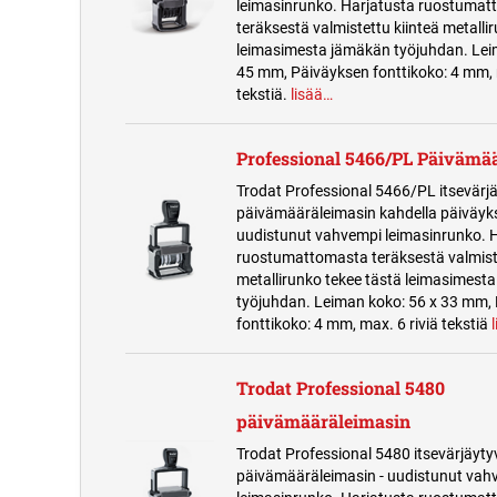
leimasinrunko. Harjatusta ruostuma
teräksestä valmistettu kiinteä metalli
leimasimesta jämäkän työjuhdan. Leim
45 mm, Päiväyksen fonttikoko: 4 mm, 
tekstiä.
lisää…
Professional 5466/PL Päivämä
Trodat Professional 5466/PL itsevärj
päivämääräleimasin kahdella päiväyks
uudistunut vahvempi leimasinrunko. 
ruostumattomasta teräksestä valmiste
metallirunko tekee tästä leimasimest
työjuhdan. Leiman koko: 56 x 33 mm,
fonttikoko: 4 mm, max. 6 riviä tekstiä
Trodat Professional 5480
päivämääräleimasin
Trodat Professional 5480 itsevärjäyty
päivämääräleimasin - uudistunut vah