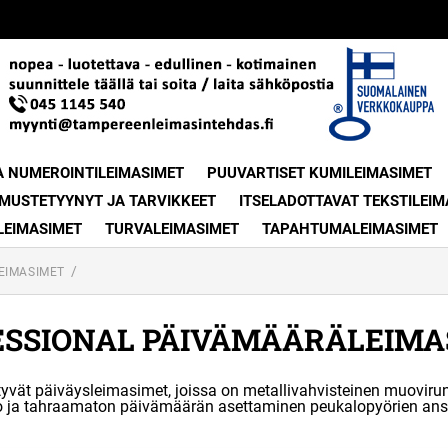
A NUMEROINTILEIMASIMET
PUUVARTISET KUMILEIMASIMET
MUSTETYYNYT JA TARVIKKEET
ITSELADOTTAVAT TEKSTILEIM
LEIMASIMET
TURVALEIMASIMET
TAPAHTUMALEIMASIMET
LEIMASIMET
ESSIONAL PÄIVÄMÄÄRÄLEIMA
ytyvät päiväysleimasimet, joissa on metallivahvisteinen muoviru
lppo ja tahraamaton päivämäärän asettaminen peukalopyörien ans