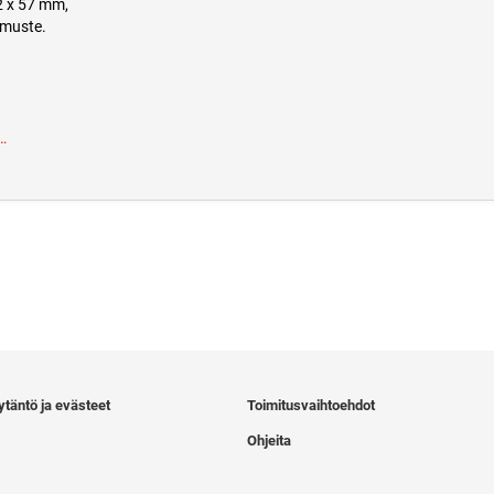
2 x 57 mm,
 muste.
…
ytäntö ja evästeet
Toimitusvaihtoehdot
Ohjeita