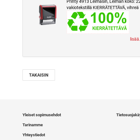
Printy 4913 Leimasin, Leiman koko: 2
vakiotekstillä KIERRÄTETTÄVÄ, vihreä
lisää
TAKAISIN
Yleiset sopimusehdot
Tietosuojakä
Tarinamme
Yhteystiedot