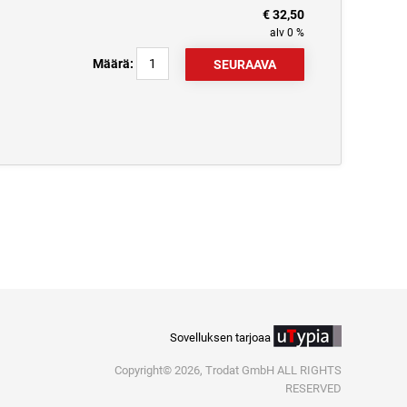
€ 32,50
alv 0 %
Määrä:
Sovelluksen tarjoaa
Copyright© 2026, Trodat GmbH ALL RIGHTS
RESERVED