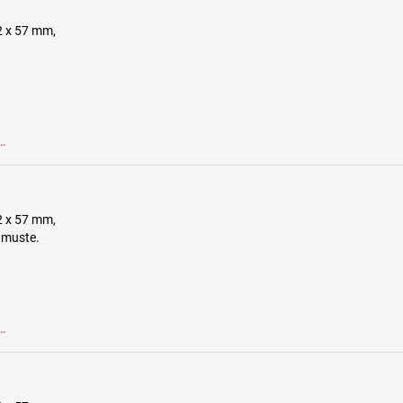
2 x 57 mm,
…
2 x 57 mm,
 muste.
…