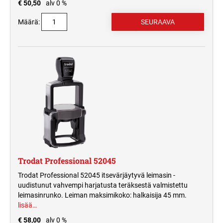
€ 50,50
alv 0 %
Määrä:
Trodat Professional 52045
Trodat Professional 52045 itsevärjäytyvä leimasin -
uudistunut vahvempi harjatusta teräksestä valmistettu
leimasinrunko. Leiman maksimikoko: halkaisija 45 mm.
lisää…
€ 58,00
alv 0 %