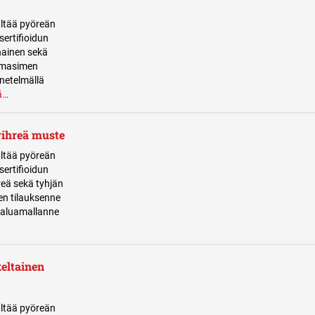
ltää pyöreän
sertifioidun
nainen sekä
imasimen
netelmällä
ä…
ihreä muste
ltää pyöreän
sertifioidun
reä sekä tyhjän
n tilauksenne
haluamallanne
eltainen
ltää pyöreän