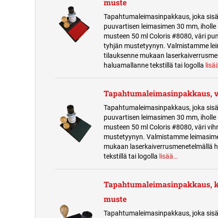
muste
Tapahtumaleimasinpakkaus, joka sisä
puuvartisen leimasimen 30 mm, iholle 
musteen 50 ml Coloris #8080, väri pu
tyhjän mustetyynyn. Valmistamme le
tilauksenne mukaan laserkaiverrusme
haluamallanne tekstillä tai logolla
lisä
Tapahtumaleimasinpakkaus, v
Tapahtumaleimasinpakkaus, joka sisä
puuvartisen leimasimen 30 mm, iholle 
musteen 50 ml Coloris #8080, väri vih
mustetyynyn. Valmistamme leimasime
mukaan laserkaiverrusmenetelmällä 
tekstillä tai logolla
lisää…
Tapahtumaleimasinpakkaus, k
muste
Tapahtumaleimasinpakkaus, joka sisä