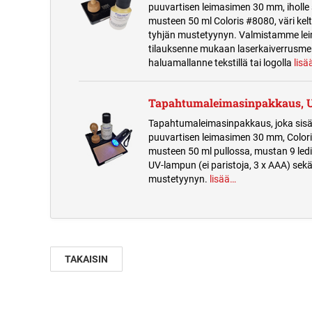
puuvartisen leimasimen 30 mm, iholle 
musteen 50 ml Coloris #8080, väri kel
tyhjän mustetyynyn. Valmistamme le
tilauksenne mukaan laserkaiverrusme
haluamallanne tekstillä tai logolla
lisä
Tapahtumaleimasinpakkaus, 
Tapahtumaleimasinpakkaus, joka sisä
puuvartisen leimasimen 30 mm, Color
musteen 50 ml pullossa, mustan 9 le
UV-lampun (ei paristoja, 3 x AAA) sekä
mustetyynyn.
lisää…
TAKAISIN