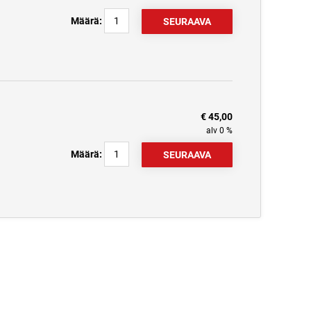
Määrä:
€ 45,00
alv 0 %
Määrä: