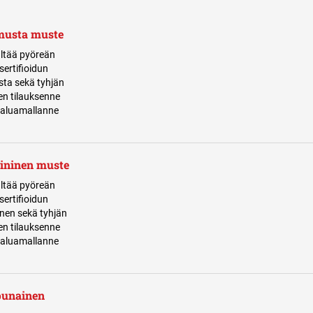
musta muste
ltää pyöreän
sertifioidun
sta sekä tyhjän
n tilauksenne
haluamallanne
ininen muste
ltää pyöreän
sertifioidun
inen sekä tyhjän
n tilauksenne
haluamallanne
punainen