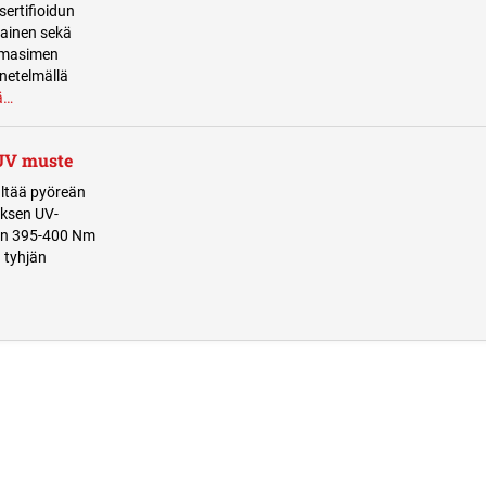
sertifioidun
tainen sekä
imasimen
netelmällä
ä…
UV muste
ltää pyöreän
iksen UV-
din 395-400 Nm
 tyhjän