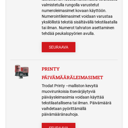
valmistetulla rungolla varustetut
numeroleimasimet kovaan käyttöön.
Numerointileimasimet voidaan varustaa
yksilöllistä tekstiä sisältävällä tekstilaatalla
tai ilman. Numerot tahraton asettaminen
tehdää peukalopyörien avulla.
SEURAAVA
PRINTY
PÄIVÄMÄÄRÄLEIMASIMET
Trodat Printy –malliston kevyitä
muovirunkoisia itsevärjäytyviä
päiväysleimasimia voidaan käyttää
tekstilaatallisena tai ilman. Päivämäärä
vaihdetaan pyörittämällä
päivämääränauhoja.