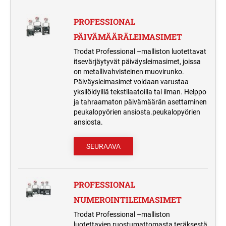
MUSTETYYNYT JA TARVIKKEET
PYÖREÄ PUUVARTINEN KUMILEIMASIN
PROFESSIONAL
VAIHTOMUSTETYYNYT PRINTY
TRODAT CLASSIC NUMEROLEIMASIMET
ITSELADOTTAVAT TEKSTILEIMASIMET
LEIMASIMIIN
PÄIVÄMÄÄRÄLEIMASIMET
TYPOMATIC TARVIKKEET
TAPAHTUMALEIMASIMET
ERIKOISMUSTEET
Trodat Professional –malliston luotettavat
LEIMASINTYYNYT TRODAT PROFESSIONAL
TRODAT CLASSIC
itsevärjäytyvät päiväysleimasimet, joissa
LEIMASIMIIN
PÄIVÄMÄÄRÄLEIMASIMET
VALMIIT LEIMASIMET
on metallivahvisteinen muovirunko.
PRINTY TYPOMATIC
Päiväysleimasimet voidaan varustaa
VALMIIT LEIMASIMET
VAIHTOMUSTETYYNYT COLOP
HARRASTELEIMASIMET
yksilöidyillä tekstilaatoilla tai ilman. Helppo
LEIMASIMIIN
ja tahraamaton päivämäärän asettaminen
PROFESSIONAL TYPOMATIC
MONIVÄRILEIMASIMET
peukalopyörien ansiosta.peukalopyörien
PRINTY 4912 KAKSIVÄRISET
ansiosta.
TRODAT LEIMASINMUSTEET
VAKIOLEIMASIMET
TRODAT PRINTY MONIVÄRILEIMASIN
TURVALEIMASIMET
SEURAAVA
TAPAHTUMALEIMASIMET
MUSTETYYNYT PERINTEISILLE
TRODAT PROFESSIONAL
LEIMASIMILLE
MONIVÄRILEIMASIN
TEOLLISUUDEN MERKINTÄLAITTEET
PROFESSIONAL
NUMEROINTILEIMASIMET
Trodat Professional –malliston
luotettavien ruostumattomasta teräksestä