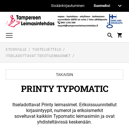
Sisäänkirjautuminen
ETUSIVULLE
TUOTELUETTELO
TEKSTI- JA LOGOLEIMASIMET
ITSELADOTTAVAT TEKSTILEIMASIMET
ITSEVÄRJÄYTYVÄT PRINTY LEIMASIMET
PÄIVÄYS- JA NUMEROINTILEIMASIMET
PROFESSIONAL PÄIVÄMÄÄRÄLEIMASIMET
PUUVARTISET KUMILEIMASIMET
TAKAISIN
ITSEVÄRJÄYTYVÄT PROFESSIONAL
LEIMASIMET
IPPC - ISPM 15 LEIMAUSTARVIKKEET
PRINTY TYPOMATIC
TASKULEIMASIMET
PROFESSIONAL NUMEROINTILEIMASIMET
TILIÖINTILEIMASIMET
PUUVARTISET KUMILEIMASIMET
Itseladottavat Printy leimasimet. Erikoissuunnitellut
PRINTY PÄIVÄMÄÄRÄLEIMASIMET
REINER METALLILEIMASIMET
kirjasintyypit, numerot ja erikoismerkit
soveltuvat kaikkiin Typomatic leimasimiin ja ovat
VALMIIT LEIMASIMET
yhdisteltävissä keskenään.
LEIMASINKYNÄT
PRINTY NUMEROLEIMASIMET