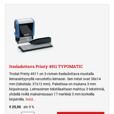
MUSTETYYNYT JA TARVIKKEET
PYÖREÄ PUUVARTINEN KUMILEIMASIN
VAIHTOMUSTETYYNYT PRINTY
TRODAT CLASSIC NUMEROLEIMASIMET
ITSELADOTTAVAT TEKSTILEIMASIMET
LEIMASIMIIN
TYPOMATIC TARVIKKEET
TAPAHTUMALEIMASIMET
ERIKOISMUSTEET
LEIMASINTYYNYT TRODAT PROFESSIONAL
TRODAT CLASSIC
LEIMASIMIIN
PÄIVÄMÄÄRÄLEIMASIMET
VALMIIT LEIMASIMET
PRINTY TYPOMATIC
VALMIIT LEIMASIMET
VAIHTOMUSTETYYNYT COLOP
HARRASTELEIMASIMET
LEIMASIMIIN
PROFESSIONAL TYPOMATIC
MONIVÄRILEIMASIMET
PRINTY 4912 KAKSIVÄRISET
TRODAT LEIMASINMUSTEET
VAKIOLEIMASIMET
TRODAT PRINTY MONIVÄRILEIMASIN
Itseladottava Printy 4911 TYPOMATIC
TURVALEIMASIMET
Trodat Printy 4911 on 3-rivinen itseladottava mustalla
TAPAHTUMALEIMASIMET
MUSTETYYNYT PERINTEISILLE
leimasintyynyllä varustettu leimasin. Sen mitat ovat 38x14
TRODAT PROFESSIONAL
LEIMASIMILLE
MONIVÄRILEIMASIN
mm (tekstiala: 37x12 mm). Paketissa on mukana 3 mm
TEOLLISUUDEN MERKINTÄLAITTEET
kirjasinsarja. Leimasimen tekstilaattaan mahtuu 3 tekstiriviä,
yhdellä rivillä maksimissaan 17 merkkiä 3 mm korkeilla
kirjaimilla.
lisää…
€ 25,50
alv 0 %