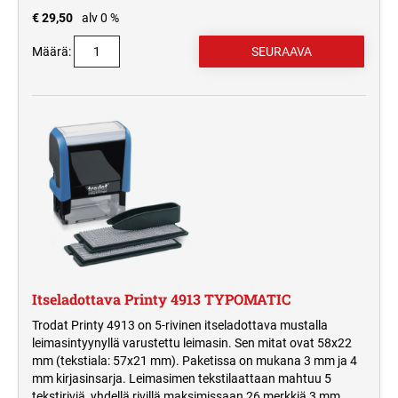
€ 29,50
alv 0 %
Määrä:
Itseladottava Printy 4913 TYPOMATIC
Trodat Printy 4913 on 5-rivinen itseladottava mustalla
leimasintyynyllä varustettu leimasin. Sen mitat ovat 58x22
mm (tekstiala: 57x21 mm). Paketissa on mukana 3 mm ja 4
mm kirjasinsarja. Leimasimen tekstilaattaan mahtuu 5
tekstiriviä, yhdellä rivillä maksimissaan 26 merkkiä 3 mm