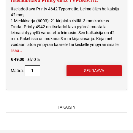
Itseladottava Printy 4642 TYPOMATIC
Itseladottava Printy 4642 Typomatic. Leimajäljen halkaisija
42 mm,
1 Merkkisarja (6003): 21 kirjainta rivillä: 3 mm korkeus.
Trodat Printy 4942 on itseladottava pyöreä mustalla
leimasintyynyllä varustettu leimasin. Sen halkaisija on 42
mm. Paketissa on mukana 3 mm kirjasinsarja. Kirjaimet
voidaan latoa ympyrän kaarelle tai keskelle ympyrän sisälle.
lisää…
€ 49,00
alv 0 %
Määrä:
TAKAISIN