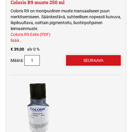
Coloris R9 muste 250 ml
Coloris R9 on monipuolinen muste manuaaliseen puun
merkitsemiseen. Säänkestävä, suhteellisen nopeasti kuivuva,
läpikuultava, osittain pigmentoitu, liuotinpohjainen
leimasinmuste.
Coloris R9 Esite (PDF)
lisää…
€ 39,00
alv 0 %
Määrä: