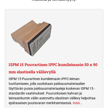
MUSTETYYNYT JA TARVIKKEET
PYÖREÄ PUUVARTINEN KUMILEIMASIN
VAIHTOMUSTETYYNYT PRINTY
TRODAT CLASSIC NUMEROLEIMASIMET
ITSELADOTTAVAT TEKSTILEIMASIMET
LEIMASIMIIN
TYPOMATIC TARVIKKEET
TAPAHTUMALEIMASIMET
ERIKOISMUSTEET
LEIMASINTYYNYT TRODAT PROFESSIONAL
TRODAT CLASSIC
LEIMASIMIIN
PÄIVÄMÄÄRÄLEIMASIMET
VALMIIT LEIMASIMET
PRINTY TYPOMATIC
VALMIIT LEIMASIMET
VAIHTOMUSTETYYNYT COLOP
HARRASTELEIMASIMET
LEIMASIMIIN
PROFESSIONAL TYPOMATIC
MONIVÄRILEIMASIMET
PRINTY 4912 KAKSIVÄRISET
TRODAT LEIMASINMUSTEET
VAKIOLEIMASIMET
TRODAT PRINTY MONIVÄRILEIMASIN
TURVALEIMASIMET
ISPM 15 Puuvartinen IPPC kumileimasin 50 x 90
mm elastisella välilevyllä
TAPAHTUMALEIMASIMET
MUSTETYYNYT PERINTEISILLE
TRODAT PROFESSIONAL
LEIMASIMILLE
ISPM 15 Puuvartinen kumileimasin IPPC-leiman
MONIVÄRILEIMASIN
TEOLLISUUDEN MERKINTÄLAITTEET
tuottamiseen, jolla osoitetaan pakkausmateriaalien
täyttävän puisia pakkausmateriaaleja koskevan ISPM 15 -
standardin vaatimukset. Puurunkoisen kahvan ja
leimasinkumin väliin asennettu elastinen välilevy helpottaa
epätasaisen puutavaran merkitsemisessä.
lisää…