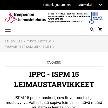
Sisäänkirjautuminen
ETUSIVULLE
TUOTELUETTELO
TEKSTI- JA LOGOLEIMASIMET
PUUVARTISET KUMILEIMASIMET
ITSEVÄRJÄYTYVÄT PRINTY LEIMASIMET
PÄIVÄYS- JA NUMEROINTILEIMASIMET
PROFESSIONAL PÄIVÄMÄÄRÄLEIMASIMET
PUUVARTISET KUMILEIMASIMET
TAKAISIN
ITSEVÄRJÄYTYVÄT PROFESSIONAL
LEIMASIMET
IPPC - ISPM 15 LEIMAUSTARVIKKEET
IPPC - ISPM 15
TASKULEIMASIMET
PROFESSIONAL NUMEROINTILEIMASIMET
LEIMAUSTARVIKKEET
TILIÖINTILEIMASIMET
PUUVARTISET KUMILEIMASIMET
PRINTY PÄIVÄMÄÄRÄLEIMASIMET
REINER METALLILEIMASIMET
ISPM 15 puuleimasimet, soveltuvat musteet ja
VALMIIT LEIMASIMET
LEIMASINKYNÄT
mustetyynyt. Valtse tästä sopiva leimasin, riittävä määrä
PRINTY NUMEROLEIMASIMET
mustetta ja leimasintyyny.