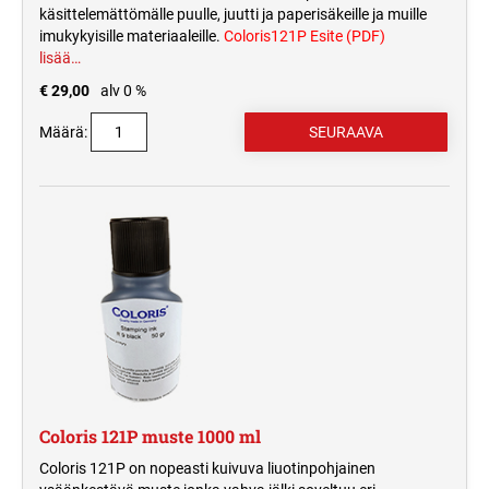
käsittelemättömälle puulle, juutti ja paperisäkeille ja muille
imukykyisille materiaaleille.
Coloris121P Esite (PDF)
lisää…
€ 29,00
alv 0 %
Määrä:
Coloris 121P muste 1000 ml
Coloris 121P on nopeasti kuivuva liuotinpohjainen