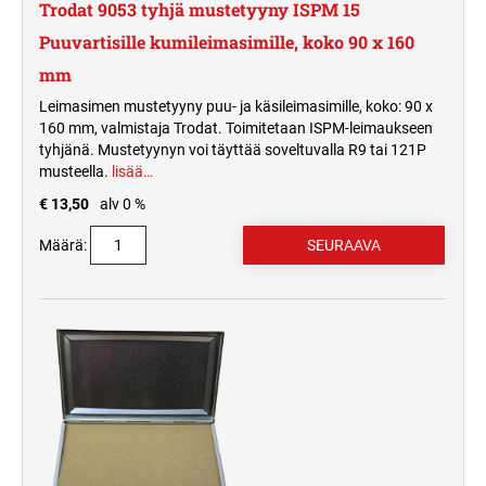
Trodat 9053 tyhjä mustetyyny ISPM 15
Puuvartisille kumileimasimille, koko 90 x 160
mm
Leimasimen mustetyyny puu- ja käsileimasimille, koko: 90 x
160 mm, valmistaja Trodat. Toimitetaan ISPM-leimaukseen
tyhjänä. Mustetyynyn voi täyttää soveltuvalla R9 tai 121P
musteella.
lisää…
€ 13,50
alv 0 %
Määrä: