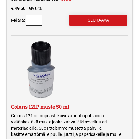
€ 49,50
alv 0 %
Määrä:
Coloris 121P muste 50 ml
Coloris 121 on nopeasti kuivuva liuotinpohjainen
vsäänkestävä muste jonka vahva jälki soveltuu eri
materiaaleille. Suosittelemme mustetta pahville,
käsittelemättömälle puulle, juutti ja paperisäkeille ja muille