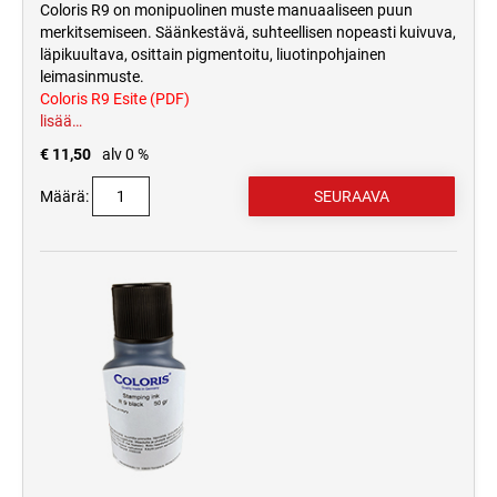
Coloris R9 on monipuolinen muste manuaaliseen puun
merkitsemiseen. Säänkestävä, suhteellisen nopeasti kuivuva,
läpikuultava, osittain pigmentoitu, liuotinpohjainen
leimasinmuste.
Coloris R9 Esite (PDF)
lisää…
€ 11,50
alv 0 %
Määrä: