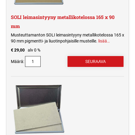
SOLI leimasintyyny metallikotelossa 165 x 90
mm
Musteuttamanton SOLI leimasintyyny metallikotelossa 165 x
90 mm pigmentti- ja liuotinpohjaisille musteille.
lisää…
€ 29,00
alv 0 %
Määrä: