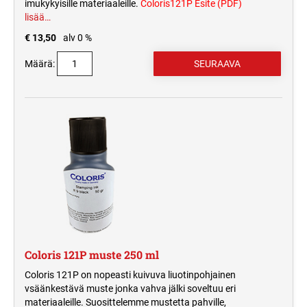
imukykyisille materiaaleille.
Coloris121P Esite (PDF)
lisää…
€ 13,50
alv 0 %
Määrä:
Coloris 121P muste 250 ml
Coloris 121P on nopeasti kuivuva liuotinpohjainen
vsäänkestävä muste jonka vahva jälki soveltuu eri
materiaaleille. Suosittelemme mustetta pahville,