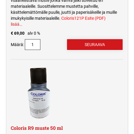
vsäänkestävä muste jonka vahva jälki soveltuu eri
materiaaleille. Suosittelemme mustetta pahville,
käsittelemättömälle puulle, juutti ja paperisäkeille ja muille
imukykyisille materiaaleille.
Coloris121P Esite (PDF)
lisää…
€ 69,00
alv 0 %
Määrä:
Coloris R9 muste 50 ml