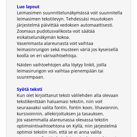
Luo layout
Leimasimen suunnittelunäkymässä voit suunnitella
leimasimen tekstilevyn. Tehdessäsi muutoksen
järjestelmä päivittää vedoksen automaattisesti.
Zoomaus pudotusvalikosta voit säätää
esikatselunäkymän kokoa.
Vasemmasta alareunasta voit vaihtaa
leimasinrungon sekä musteen väriä jos kyseisellä
koolla on eri värivaihtoehtoja.
Näiden vaihtoehtojen alta löytyy linkit, joilla
leimasirungon voi vaihtaa pienempään tai
suurempaan.
Syötä teksti
Kun olet kirjoittanut teksti välilehden alla olevaan
tekstikenttään haluamasi tekstin, niin voit
seuraavaksi valita fontin, fontin koon, lihavoinnin,
kursivoinnin, allekirjoituksen ja tasauksen.
Jos vasemmalla alareunassa olevassa tekstin
optimointivaihtoehtona on Kyllä, niin järjestelmä
optimoi tekstin niin, että se ei anna valita