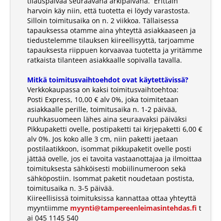
tilauspäivää seuraavana arkipäivänä. Erittäin
MUSTETYYNYT JA TARVIKKEET
harvoin käy niin, että tuotetta ei löydy varastosta.
PYÖREÄ PUUVARTINEN KUMILEIMASIN
Silloin toimitusaika on n. 2 viikkoa. Tällaisessa
VAIHTOMUSTETYYNYT PRINTY
TRODAT CLASSIC NUMEROLEIMASIMET
ITSELADOTTAVAT TEKSTILEIMASIMET
tapauksessa otamme aina yhteyttä asiakkaaseen ja
LEIMASIMIIN
tiedustelemme tilauksen kiireellisyyttä, tarjoamme
TYPOMATIC TARVIKKEET
TAPAHTUMALEIMASIMET
ERIKOISMUSTEET
tapauksesta riippuen korvaavaa tuotetta ja yritämme
LEIMASINTYYNYT TRODAT PROFESSIONAL
TRODAT CLASSIC
ratkaista tilanteen asiakkaalle sopivalla tavalla.
LEIMASIMIIN
PÄIVÄMÄÄRÄLEIMASIMET
VALMIIT LEIMASIMET
PRINTY TYPOMATIC
Mitkä toimitusvaihtoehdot ovat käytettävissä?
VALMIIT LEIMASIMET
VAIHTOMUSTETYYNYT COLOP
HARRASTELEIMASIMET
Verkkokaupassa on kaksi toimitusvaihtoehtoa:
LEIMASIMIIN
Posti Express, 10,00 € alv 0%, joka toimitetaan
PROFESSIONAL TYPOMATIC
asiakkaalle perille, toimitusaika n. 1-2 päivää,
MONIVÄRILEIMASIMET
PRINTY 4912 KAKSIVÄRISET
ruuhkasuomeen lähes aina seuraavaksi päiväksi
TRODAT LEIMASINMUSTEET
VAKIOLEIMASIMET
TRODAT PRINTY MONIVÄRILEIMASIN
Pikkupaketti ovelle, postipaketti tai kirjepaketti 6,00 €
TURVALEIMASIMET
alv 0%. Jos koko alle 3 cm, niin paketti jaetaan
postilaatikkoon, isommat pikkupaketit ovelle posti
TAPAHTUMALEIMASIMET
MUSTETYYNYT PERINTEISILLE
TRODAT PROFESSIONAL
jättää ovelle, jos ei tavoita vastaanottajaa ja ilmoittaa
LEIMASIMILLE
MONIVÄRILEIMASIN
toimituksesta sähköisesti mobiilinumeroon sekä
TEOLLISUUDEN MERKINTÄLAITTEET
sähköpostiin. Isommat paketit noudetaan postista,
toimitusaika n. 3-5 päivää.
Kiireellisissä toimituksissa kannattaa ottaa yhteyttä
myyntiimme
myynti@tampereenleimasintehdas.fi
t
ai 045 1145 540