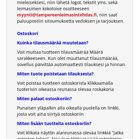
mieleiseksesi, niin lähetä logot, tekstit yms. sekä
leimasimen kokotoive osoitteeseen
myynti@tampereenleimasintehdas.fi
, niin saat
paluupostiin sitoumuksetta vedoksen ja tarjouksen.
Ostoskori
Kuinka tilausmäärää muutetaan?
Voit muttaa tuotteen tilausmäärää Määrä
sarakkeeseen. Kun olet muuttanut tilausmäärää,
sovellus päivittää automaattesti tilauksesi ja hinnan.
Miten tuote poistetaan tilauksesta?
Voit poistaa tuotteen ostoskorista klikkaamalla
tuoterivin oikeassa reunassa olevaa roskakoria
Miten palaat ostoskoriin?
Punaisen yläpalkin alla oikealla puolella on linkki,
josta voit aina siirtyä ostoskoriin
Miten lisään tuotteita ostoskoriin?
Voit klikata näytön alareunassa olevaa linkkiä ”jatka
ostosten tekoa”. Aina kun klikkaat Lisää ostoskoriin