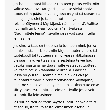
Jos haluat lähteä liikkeelle tuotteen perusteella, niin
valitse soveltuva kategoria ja valitse sieltä sopiva
tuote. Näin pääset sivulle, jossa on yksi tai useampia
malleja. (Jos olet jo tallentanut malleja
rekisteröityneenä käyttäjänä, näet ne siellä). Valitse
nyt malli tai klikkaa "Luo oma" siirtyäksesi
"Suunnittele leima" –sivulle jossa voit suunnitella
leimasimen.
Jos sinulla taas on tiedossa jo tuotteen nimi, jonka
hankkimista harkitset, niin kirjoita tuotenumero tai
tuotekoodi tai tuotteen nimi oikeassa yläkulmassa
olevaan hakukenttäään ja järjestelmä tekee haun
tietokannasta ja näyttää sinulle vastaavat tuotteet.
Valitse tuote klikkaamalla Seuraava. Pääset sivulle,
jossa on yksi tai useampia malleja. (Jos olet jo
tallentanut malleja rekisteröityneenä käyttäjänä,
näet ne siellä). Valitse nyt malli tai klikkaa "Luo oma"
siirtyäksesi "Suunnittele leima" –sivulle jossa voit
suunnitella leimasimen.
Jos suunnittelueditorin käyttö tuntuu hankalalta tai
et saa syystä tai toisesta leimasimen asettelua