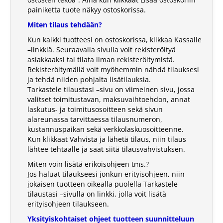
painiketta tuote näkyy ostoskorissa.
Miten tilaus tehdään?
Kun kaikki tuotteesi on ostoskorissa, klikkaa Kassalle
–linkkiä. Seuraavalla sivulla voit rekisteröityä
asiakkaaksi tai tilata ilman rekisteröitymistä.
Rekisteröitymällä voit myöhemmin nähdä tilauksesi
ja tehdä niiden pohjalta lisätilauksia.
Tarkastele tilaustasi –sivu on viimeinen sivu, jossa
valitset toimitustavan, maksuvaihtoehdon, annat
laskutus- ja toimitusosoitteen sekä sivun
alareunassa tarvittaessa tilausnumeron,
kustannuspaikan sekä verkkolaskuosoitteenne.
Kun klikkaat Vahvista ja lähetä tilaus, niin tilaus
lähtee tehtaalle ja saat siitä tilausvahvistuksen.
Miten voin lisätä erikoisohjeen tms.?
Jos haluat tilaukseesi jonkun erityisohjeen, niin
jokaisen tuotteen oikealla puolella Tarkastele
tilaustasi –sivulla on linkki, jolla voit lisätä
erityisohjeen tilaukseen.
Yksityiskohtaiset ohjeet tuotteen suunnitteluun