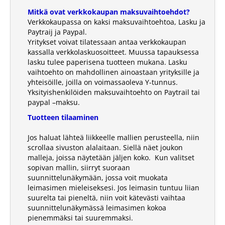
Mitkä ovat verkkokaupan maksuvaihtoehdot?
Verkkokaupassa on kaksi maksuvaihtoehtoa, Lasku ja
Paytraij ja Paypal.
Yritykset voivat tilatessaan antaa verkkokaupan
kassalla verkkolaskuosoitteet. Muussa tapauksessa
lasku tulee paperisena tuotteen mukana. Lasku
vaihtoehto on mahdollinen ainoastaan yrityksille ja
yhteisöille, joilla on voimassaoleva Y-tunnus.
Yksityishenkilöiden maksuvaihtoehto on Paytrail tai
paypal –maksu.
Tuotteen tilaaminen
Jos haluat lähteä liikkeelle mallien perusteella, niin
scrollaa sivuston alalaitaan. Siellä näet joukon
malleja, joissa näytetään jäljen koko. Kun valitset
sopivan mallin, siirryt suoraan
suunnittelunäkymään, jossa voit muokata
leimasimen mieleiseksesi. Jos leimasin tuntuu liian
suurelta tai pieneltä, niin voit kätevästi vaihtaa
suunnittelunäkymässä leimasimen kokoa
pienemmäksi tai suuremmaksi.