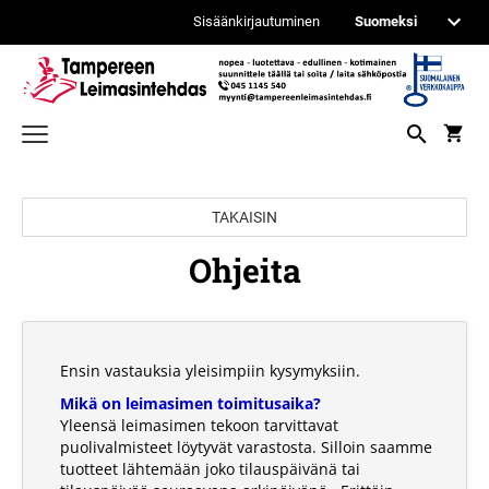
Sisäänkirjautuminen
TEKSTI- JA LOGOLEIMASIMET
TAKAISIN
ITSEVÄRJÄYTYVÄT PRINTY LEIMASIMET
PÄIVÄYS- JA NUMEROINTILEIMASIMET
Ohjeita
PROFESSIONAL PÄIVÄMÄÄRÄLEIMASIMET
PUUVARTISET KUMILEIMASIMET
ITSEVÄRJÄYTYVÄT PROFESSIONAL
LEIMASIMET
IPPC - ISPM 15 LEIMAUSTARVIKKEET
TASKULEIMASIMET
PROFESSIONAL NUMEROINTILEIMASIMET
Ensin vastauksia yleisimpiin kysymyksiin.
TILIÖINTILEIMASIMET
PUUVARTISET KUMILEIMASIMET
Mikä on leimasimen toimitusaika?
PRINTY PÄIVÄMÄÄRÄLEIMASIMET
REINER METALLILEIMASIMET
Yleensä leimasimen tekoon tarvittavat
puolivalmisteet löytyvät varastosta. Silloin saamme
VALMIIT LEIMASIMET
LEIMASINKYNÄT
tuotteet lähtemään joko tilauspäivänä tai
PRINTY NUMEROLEIMASIMET