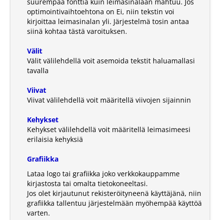
suurempaa fonttia kuin leimasinalaan mahtuu. Jos
optimointivaihtoehtona on Ei, niin tekstin voi
kirjoittaa leimasinalan yli. Järjestelmä tosin antaa
siinä kohtaa tästä varoituksen.
Välit
Välit välilehdellä voit asemoida tekstit haluamallasi
tavalla
Viivat
Viivat välilehdellä voit määritellä viivojen sijainnin
Kehykset
Kehykset välilehdellä voit määritellä leimasimeesi
erilaisia kehyksiä
Grafiikka
Lataa logo tai grafiikka joko verkkokauppamme
kirjastosta tai omalta tietokoneeltasi.
Jos olet kirjautunut rekisteröityneenä käyttäjänä, niin
grafiikka tallentuu järjestelmään myöhempää käyttöä
varten.