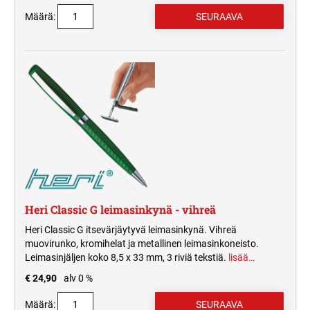
Määrä:
Heri Classic G leimasinkynä - vihreä
Heri Classic G itsevärjäytyvä leimasinkynä. Vihreä
muovirunko, kromihelat ja metallinen leimasinkoneisto.
Leimasinjäljen koko 8,5 x 33 mm, 3 riviä tekstiä.
lisää…
€ 24,90
alv 0 %
Määrä: