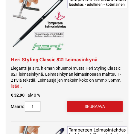
MUSTETYYNYT JA TARVIKKEET
PYÖREÄ PUUVARTINEN KUMILEIMASIN
VAIHTOMUSTETYYNYT PRINTY
TRODAT CLASSIC NUMEROLEIMASIMET
ITSELADOTTAVAT TEKSTILEIMASIMET
LEIMASIMIIN
TYPOMATIC TARVIKKEET
TAPAHTUMALEIMASIMET
ERIKOISMUSTEET
LEIMASINTYYNYT TRODAT PROFESSIONAL
TRODAT CLASSIC
LEIMASIMIIN
PÄIVÄMÄÄRÄLEIMASIMET
VALMIIT LEIMASIMET
PRINTY TYPOMATIC
VALMIIT LEIMASIMET
VAIHTOMUSTETYYNYT COLOP
HARRASTELEIMASIMET
LEIMASIMIIN
Heri Styling Classic 821 Leimasinkynä
PROFESSIONAL TYPOMATIC
MONIVÄRILEIMASIMET
Elegantti ja siro, hieman ohuempi musta Heri Styling Classic
PRINTY 4912 KAKSIVÄRISET
TRODAT LEIMASINMUSTEET
VAKIOLEIMASIMET
821 leimasinkynä. Leimasinkynän leimasinosaan mahtuu 1-
TRODAT PRINTY MONIVÄRILEIMASIN
TURVALEIMASIMET
2 riviä tekstiä. Leimausjäljen maksimikoko on 6mm x 36mm.
lisää…
TAPAHTUMALEIMASIMET
MUSTETYYNYT PERINTEISILLE
TRODAT PROFESSIONAL
€ 32,90
alv 0 %
LEIMASIMILLE
MONIVÄRILEIMASIN
TEOLLISUUDEN MERKINTÄLAITTEET
Määrä: