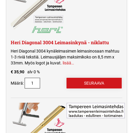
Heri Diagonal 3004 Leimasinkynä - niklattu
Heri Diagonal 3004 kynäleimasimen leimasinosaan mahtuu
1-3 riviä tekstiä. Leimausjäljen maksimikoko on 8,5 mm x
33mm. Myös logot ja kuvat.
lisää…
€ 35,90
alv 0 %
Määrä: