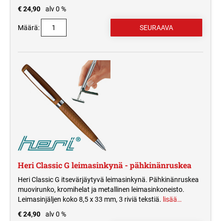
€ 24,90
alv 0 %
Määrä:
Heri Classic G leimasinkynä - pähkinänruskea
Heri Classic G itsevärjäytyvä leimasinkynä. Pähkinänruskea
muovirunko, kromihelat ja metallinen leimasinkoneisto.
Leimasinjäljen koko 8,5 x 33 mm, 3 riviä tekstiä.
lisää…
€ 24,90
alv 0 %