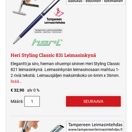
Heri Styling Classic 831 Leimasinkynä
Elegantti ja siro, hieman ohuempi sininen Heri Styling Classic
821 leimasinkynä. Leimasinkynän leimasinosaan mahtuu 1-
2 riviä tekstiä. Leimausjäljen maksimikoko on 6mm x 36mm.
lisää…
€ 32,90
alv 0 %
Määrä: