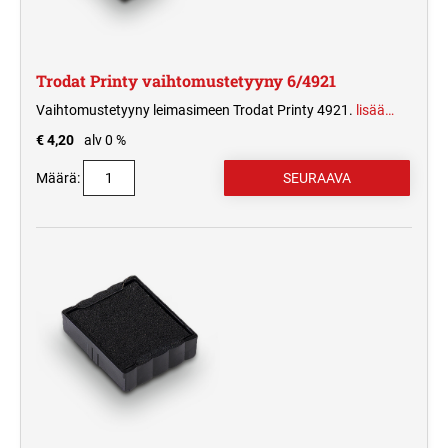
Trodat Printy vaihtomustetyyny 6/4921
Vaihtomustetyyny leimasimeen Trodat Printy 4921.
lisää…
€ 4,20
alv 0 %
Määrä: