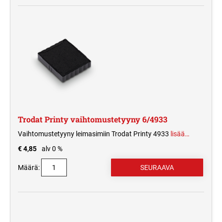
Trodat Printy vaihtomustetyyny 6/4933
Vaihtomustetyyny leimasimiin Trodat Printy 4933
lisää…
€ 4,85
alv 0 %
Määrä: