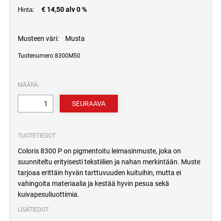
€ 14,50 alv 0 %
Hinta:
Musteen väri:
Musta
Tuotenumero 8300M50
MÄÄRÄ:
TUOTETIEDOT
Coloris 8300 P on pigmentoitu leimasinmuste, joka on
suunniteltu erityisesti tekstiilien ja nahan merkintään. Muste
tarjoaa erittäin hyvän tarttuvuuden kuituihin, mutta ei
vahingoita materiaalia ja kestää hyvin pesua sekä
kuivapesuliuottimia.
LISÄTIEDOT