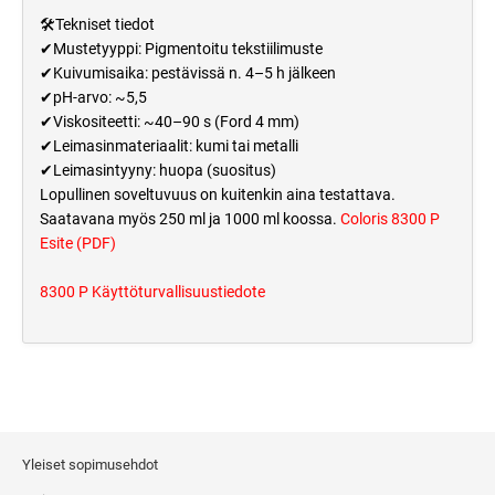
🛠️Tekniset tiedot
✔Mustetyyppi: Pigmentoitu tekstiilimuste
✔Kuivumisaika: pestävissä n. 4–5 h jälkeen
✔pH-arvo: ~5,5
✔Viskositeetti: ~40–90 s (Ford 4 mm)
✔Leimasinmateriaalit: kumi tai metalli
✔Leimasintyyny: huopa (suositus)
Lopullinen soveltuvuus on kuitenkin aina testattava.
Saatavana myös 250 ml ja 1000 ml koossa.
Coloris 8300 P
Esite (PDF)
8300 P Käyttöturvallisuustiedote
Yleiset sopimusehdot