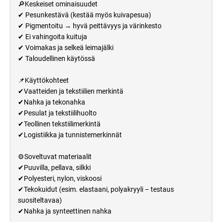
🔎Keskeiset ominaisuudet
✔ Pesunkestävä (kestää myös kuivapesua)
✔ Pigmentoitu → hyvä peittävyys ja värinkesto
✔ Ei vahingoita kuituja
✔ Voimakas ja selkeä leimajälki
✔ Taloudellinen käytössä
📌Käyttökohteet
✔Vaatteiden ja tekstiilien merkintä
✔Nahka ja tekonahka
✔Pesulat ja tekstiilihuolto
✔Teollinen tekstiilimerkintä
✔Logistiikka ja tunnistemerkinnät
⚙️Soveltuvat materiaalit
✔Puuvilla, pellava, silkki
✔Polyesteri, nylon, viskoosi
✔Tekokuidut (esim. elastaani, polyakryyli – testaus
suositeltavaa)
✔Nahka ja synteettinen nahka