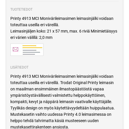
TUOTETIEDOT
Printy 4913 MCI Monivärileimasimen leimasinjälki voidaan
toteuttaa useilla eri väreillä.
Leimasinjäljen koko: 21 x 57 mm, max. 6 riviä Minimietäisyys
eri värien välillä: 2,0 mm
LISÄTIEDOT
Printy 4913 MCI Monivärileimasimen leimasinjälki voidaan
toteuttaa useilla eri väreillä. Trodat Original Printy leimasin
on maailman ensimmäinen ilmastopäästöistä vapaa
ympäristöystävällisesti valmistettu helppokäyttöinen,
kompakti, kevyt ja näppärä leimasin vaativalle käyttäjälle.
Tyylikäs design on myös käytettävyydeltään huippulaatua.
Mustekasetin vaihto uudessa Printy 4.0 leimasimessa on
helppo tehdä tahrimatta käsiä musteeseen uuden
mustekasettirakenteen ansiosta.