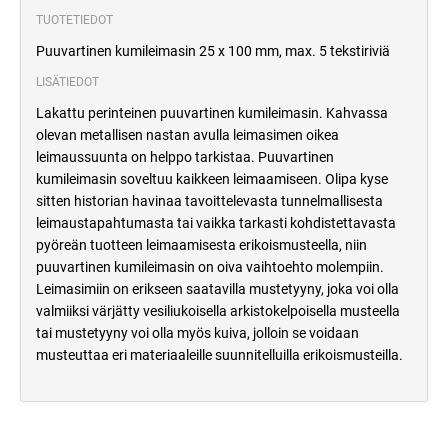
TUOTETIEDOT
Puuvartinen kumileimasin 25 x 100 mm, max. 5 tekstiriviä
LISÄTIEDOT
Lakattu perinteinen puuvartinen kumileimasin. Kahvassa
olevan metallisen nastan avulla leimasimen oikea
leimaussuunta on helppo tarkistaa. Puuvartinen
kumileimasin soveltuu kaikkeen leimaamiseen. Olipa kyse
sitten historian havinaa tavoittelevasta tunnelmallisesta
leimaustapahtumasta tai vaikka tarkasti kohdistettavasta
pyöreän tuotteen leimaamisesta erikoismusteella, niin
puuvartinen kumileimasin on oiva vaihtoehto molempiin.
Leimasimiin on erikseen saatavilla mustetyyny, joka voi olla
valmiiksi värjätty vesiliukoisella arkistokelpoisella musteella
tai mustetyyny voi olla myös kuiva, jolloin se voidaan
musteuttaa eri materiaaleille suunnitelluilla erikoismusteilla.