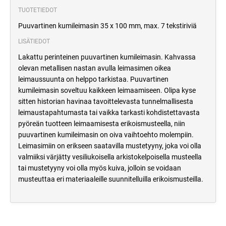
TUOTETIEDOT
Puuvartinen kumileimasin 35 x 100 mm, max. 7 tekstiriviä
LISÄTIEDOT
Lakattu perinteinen puuvartinen kumileimasin. Kahvassa
olevan metallisen nastan avulla leimasimen oikea
leimaussuunta on helppo tarkistaa. Puuvartinen
kumileimasin soveltuu kaikkeen leimaamiseen. Olipa kyse
sitten historian havinaa tavoittelevasta tunnelmallisesta
leimaustapahtumasta tai vaikka tarkasti kohdistettavasta
pyöreän tuotteen leimaamisesta erikoismusteella, niin
puuvartinen kumileimasin on oiva vaihtoehto molempiin.
Leimasimiin on erikseen saatavilla mustetyyny, joka voi olla
valmiiksi värjätty vesiliukoisella arkistokelpoisella musteella
tai mustetyyny voi olla myös kuiva, jolloin se voidaan
musteuttaa eri materiaaleille suunnitelluilla erikoismusteilla.