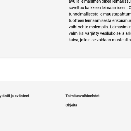
avulla leimasimen oikea leimaussu
soveltuu kaikkeen leimaamiseen. Ol
tunnelmallisesta leimaustapahtuma
tuotteen leimaamisesta erikoismust
vaihtoehto molempiin. Leimasimiin 
valmiiksi värjätty vesiliukoisella a
kuiva, jolloin se voidaan musteuttaa
ytäntö ja evästeet
Toimitusvaihtoehdot
Ohjeita