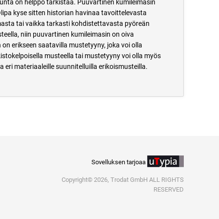
unta on helppo tarkistaa. Puuvartinen kumileimasin
ipa kyse sitten historian havinaa tavoittelevasta
sta tai vaikka tarkasti kohdistettavasta pyöreän
eella, niin puuvartinen kumileimasin on oiva
on erikseen saatavilla mustetyyny, joka voi olla
rkistokelpoisella musteella tai mustetyyny voi olla myös
 eri materiaaleille suunnitelluilla erikoismusteilla.
Sovelluksen tarjoaa
Copyright© 2026, Trodat GmbH ALL RIGHTS
RESERVED