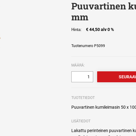
Puuvartinen k
mm
€ 44,50 alv 0 %
Hinta:
Tuotenumero P5099
MÄÄRÄ:
TUOTETIEDOT
Puuvartinen kumileimasin 50 x 100
LISÄTIEDOT
Lakattu perinteinen puuvartinen k