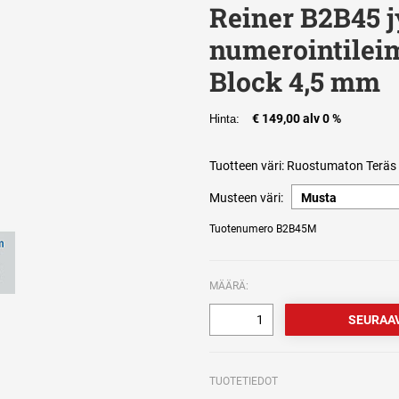
Reiner B2B45 
numerointilei
Block 4,5 mm
€ 149,00 alv 0 %
Hinta:
Tuotteen väri:
Ruostumaton Teräs
Musteen väri:
Tuotenumero B2B45M
MÄÄRÄ:
TUOTETIEDOT