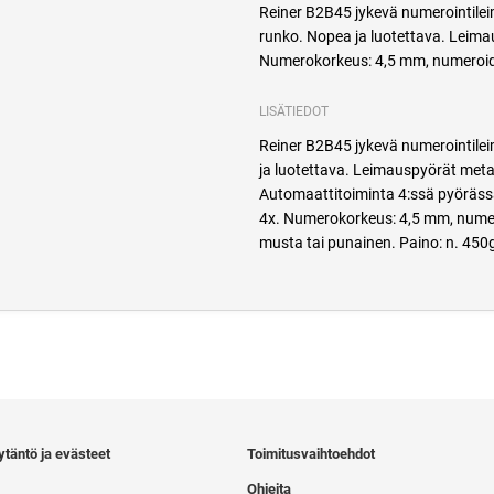
Reiner B2B45 jykevä numerointilei
runko. Nopea ja luotettava. Leimau
Numerokorkeus: 4,5 mm, numeroide
LISÄTIEDOT
Reiner B2B45 jykevä numerointile
ja luotettava. Leimauspyörät metall
Automaattitoiminta 4:ssä pyörässä
4x. Numerokorkeus: 4,5 mm, numero
musta tai punainen. Paino: n. 450
ytäntö ja evästeet
Toimitusvaihtoehdot
Ohjeita