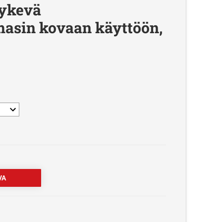
jykevä
masin kovaan käyttöön,