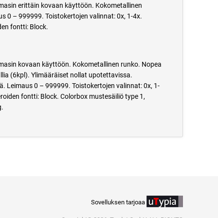
masin erittäin kovaan käyttöön. Kokometallinen
s 0 – 999999. Toistokertojen valinnat: 0x, 1-4x.
n fontti: Block.
imasin kovaan käyttöön. Kokometallinen runko. Nopea
ia (6kpl). Ylimääräiset nollat upotettavissa.
. Leimaus 0 – 999999. Toistokertojen valinnat: 0x, 1-
iden fontti: Block. Colorbox mustesäiliö type 1,
g.
Sovelluksen tarjoaa