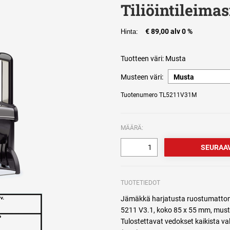
Tiliöintileimas
€ 89,00 alv 0 %
Hinta:
Tuotteen väri:
Musta
Musteen väri:
Tuotenumero TL5211V31M
MÄÄRÄ:
TUOTETIEDOT
Jämäkkä harjatusta ruostumattomas
5211 V3.1, koko 85 x 55 mm, muste
Tulostettavat vedokset kaikista va