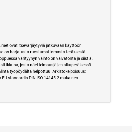
asimet ovat itsevärjäytyviä jatkuvaan käyttöön
issa on harjatusta ruostumattomasta teräksestä
oppuessa värityynyn vaihto on vaivatonta ja siistiä.
ti-ikkuna, josta näet leimausjäljen alkuperäisessä
linta työpöydältä helpottuu. Arkistokelpoisuus:
ki on EU standardin DIN ISO 14145-2 mukainen.