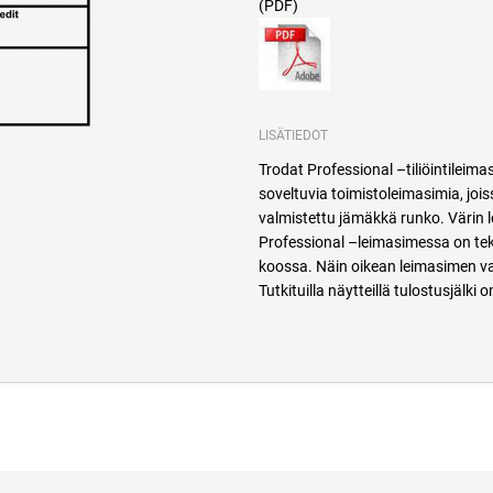
(PDF)
LISÄTIEDOT
Trodat Professional –tiliöintileim
soveltuvia toimistoleimasimia, jo
valmistettu jämäkkä runko. Värin l
Professional –leimasimessa on teks
koossa. Näin oikean leimasimen va
Tutkituilla näytteillä tulostusjäl