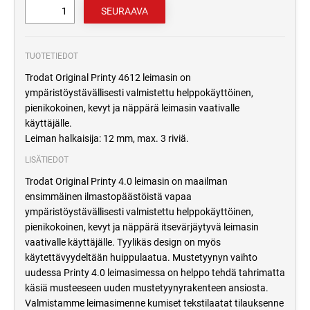
TUOTETIEDOT
Trodat Original Printy 4612 leimasin on
ympäristöystävällisesti valmistettu helppokäyttöinen,
pienikokoinen, kevyt ja näppärä leimasin vaativalle
käyttäjälle.
Leiman halkaisija: 12 mm, max. 3 riviä.
LISÄTIEDOT
Trodat Original Printy 4.0 leimasin on maailman
ensimmäinen ilmastopäästöistä vapaa
ympäristöystävällisesti valmistettu helppokäyttöinen,
pienikokoinen, kevyt ja näppärä itsevärjäytyvä leimasin
vaativalle käyttäjälle. Tyylikäs design on myös
käytettävyydeltään huippulaatua. Mustetyynyn vaihto
uudessa Printy 4.0 leimasimessa on helppo tehdä tahrimatta
käsiä musteeseen uuden mustetyynyrakenteen ansiosta.
Valmistamme leimasimenne kumiset tekstilaatat tilauksenne