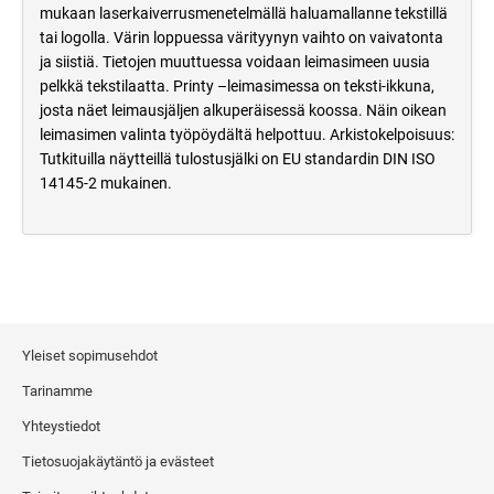
mukaan laserkaiverrusmenetelmällä haluamallanne tekstillä
tai logolla. Värin loppuessa värityynyn vaihto on vaivatonta
ja siistiä. Tietojen muuttuessa voidaan leimasimeen uusia
pelkkä tekstilaatta. Printy –leimasimessa on teksti-ikkuna,
josta näet leimausjäljen alkuperäisessä koossa. Näin oikean
leimasimen valinta työpöydältä helpottuu. Arkistokelpoisuus:
Tutkituilla näytteillä tulostusjälki on EU standardin DIN ISO
14145-2 mukainen.
Yleiset sopimusehdot
Tarinamme
Yhteystiedot
Tietosuojakäytäntö ja evästeet