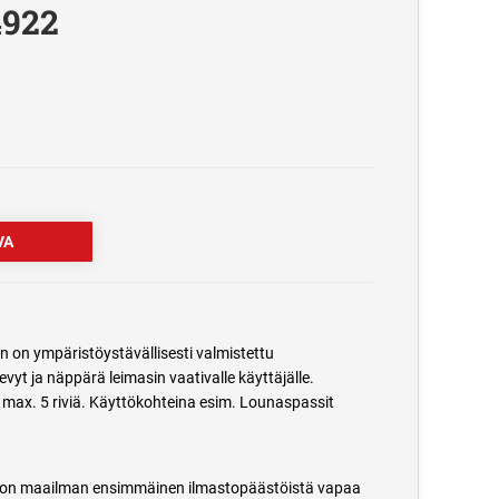
4922
in on ympäristöystävällisesti valmistettu
vyt ja näppärä leimasin vaativalle käyttäjälle.
max. 5 riviä. Käyttökohteina esim. Lounaspassit
sin on maailman ensimmäinen ilmastopäästöistä vapaa