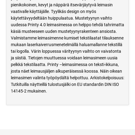
pienikokoinen, kevyt ja näppärä itsevärjäytyvä leimasin
vaativalle käyttäjälle. Tyylikäs design on myös
käytettävyydeltään huippulaatua. Mustetyynyn vaihto
uudessa Printy 4.0 leimasimessa on helppo tehdä tahrimatta
käsiä musteeseen uuden mustetyynyrakenteen ansiosta.
Valmistamme leimasimenne kumiset tekstilaatat tilauksenne
mukaan laserkaiverrusmenetelmällä haluamallanne tekstillä
tai logolla. Värin loppuessa värityynyn vaihto on vaivatonta
ja siistiä. Tietojen muuttuessa voidaan leimasimeen uusia
pelkkä tekstilaatta. Printy –leimasimessa on teksti-ikkuna,
josta näet leimausjäljen alkuperäisessä koossa. Näin oikean
leimasimen valinta työpöydältä helpottuu. Arkistokelpoisuus:
Tutkituilla näytteillä tulostusjälki on EU standardin DIN ISO
14145-2 mukainen.