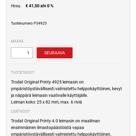
€ 41,50 alv 0 %
Hinta:
Tuotenumero P34925
MÄÄRÄ:
TUOTETIEDOT
Trodat Original Printy 4925 leimasin on
ympäristöystävällisesti valmistettu helppokäyttöinen, kevyt
ja näppärä leimasin vaativalle käyttäjälle.
Leiman koko: 25 x 82 mm, max. 6 riviä
LISÄTIEDOT
Trodat Original Printy 4.0 leimasin on maailman
ensimmäinen ilmastopäästöistä vapaa
ympäristöystävällisesti valmistettu helppokäyttöinen,