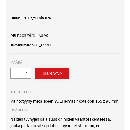
€ 17,50 alv 0 %
Hinta:
Musteen väri:
Kuiva
Tuotenumero SOLI_TYYNY
MÄÄRÄ:
TUOTETIEDOT
Vaihtotyyny metalliseen SOLI leimasinkoteloon 165 x 90 mm
LISÄTIEDOT
Näiden tyynyjen salaisuus on niiden vaahtorakenteessa,
jonka pinta on sileä ja lähes täysin tekstuuriton, ei